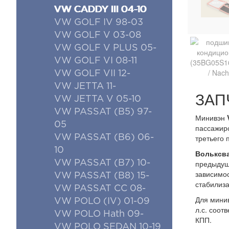
VW CADDY III 04-10
VW GOLF IV 98-03
VW GOLF V 03-08
VW GOLF V PLUS 05-
VW GOLF VI 08-11
VW GOLF VII 12-
VW JETTA 11-
ЗАПЧ
VW JETTA V 05-10
VW PASSAT (B5) 97-
Минивэн
05
пассажирс
третьего 
VW PASSAT (B6) 06-
10
Вольксва
предыдущи
VW PASSAT (B7) 10-
зависимос
VW PASSAT (B8) 15-
стабилиза
VW PASSAT CC 08-
Для мини
VW POLO (IV) 01-09
л.с. соот
VW POLO Hath 09-
КПП.
VW POLO SEDAN 10-19