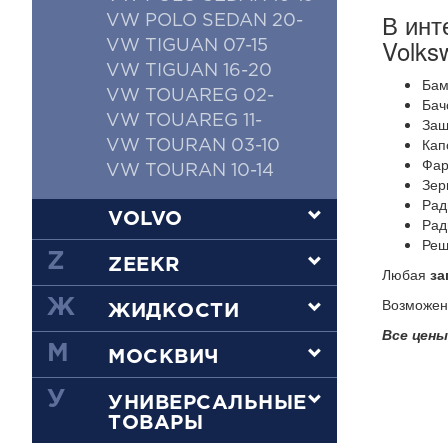
В инт
VW POLO SEDAN 20-
Volks
VW TIGUAN 07-15
VW TIGUAN 16-20
Бам
VW TOUAREG 02-
Бач
VW TOUAREG 11-
Защ
Кап
VW TOURAN 03-10
Фар
VW TOURAN 10-14
Зер
Рад
VOLVO
Рад
Реш
Z
ZEEKR
Любая
за
Возможен 
Ж
ЖИДКОСТИ
Все цены
М
МОСКВИЧ
У
УНИВЕРСАЛЬНЫЕ
ТОВАРЫ