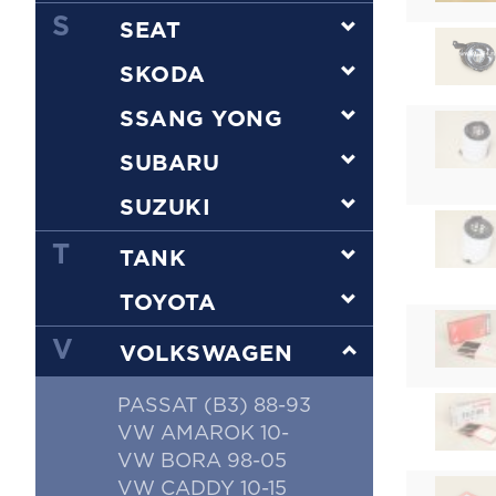
S
SEAT
SKODA
SSANG YONG
SUBARU
SUZUKI
T
TANK
TOYOTA
V
VOLKSWAGEN
PASSAT (B3) 88-93
VW AMAROK 10-
VW BORA 98-05
VW CADDY 10-15