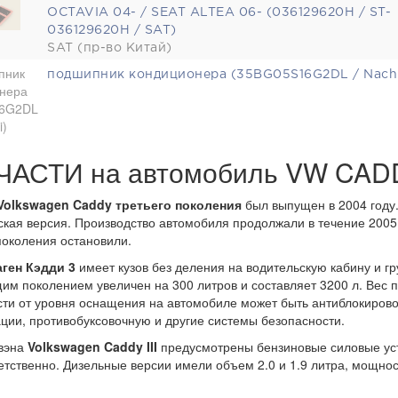
OCTAVIA 04- / SEAT ALTEA 06- (036129620H / ST-
036129620H / SAT)
SAT (пр-во Китай)
подшипник кондиционера (35BG05S16G2DL / Nach
АСТИ на автомобиль VW CADDY
Volkswagen Caddy третьего поколения
был выпущен в 2004 году
кая версия. Производство автомобиля продолжали в течение 2005, 
поколения остановили.
ген Кэдди 3
имеет кузов без деления на водительскую кабину и г
м поколением увеличен на 300 литров и составляет 3200 л. Вес пе
ти от уровня оснащения на автомобиле может быть антиблокирово
ции, противобуксовочную и другие системы безопасности.
вэна
Volkswagen Caddy III
предусмотрены бензиновые силовые уст
ветственно. Дизельные версии имели объем 2.0 и 1.9 литра, мощно