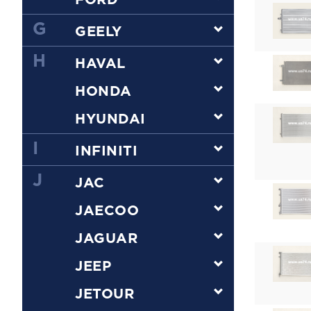
FORD
G
GEELY
H
HAVAL
HONDA
HYUNDAI
I
INFINITI
J
JAC
JAECOO
JAGUAR
JEEP
JETOUR