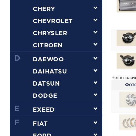
CHERY
CHEVROLET
CHRYSLER
CITROEN
D
DAEWOO
DAIHATSU
Нет в налич
DATSUN
Фот
DODGE
E
EXEED
F
FIAT