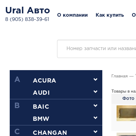
Ural Авто
О компании
Как купить
О
8 (905) 838-39-61
Главная
A
ACURA
Товары в на
AUDI
Фото
B
BAIC
BMW
C
CHANGAN