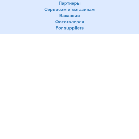
Партнеры
Сервисам и магазинам
Вакансии
Фотогалерея
For suppliers