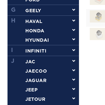
FORD
G
GEELY
H
HAVAL
HONDA
HYUNDAI
I
INFINITI
J
JAC
JAECOO
JAGUAR
JEEP
JETOUR