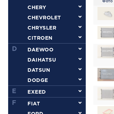
Фото
CHERY
CHEVROLET
CHRYSLER
CITROEN
D
DAEWOO
DAIHATSU
DATSUN
DODGE
E
EXEED
F
FIAT