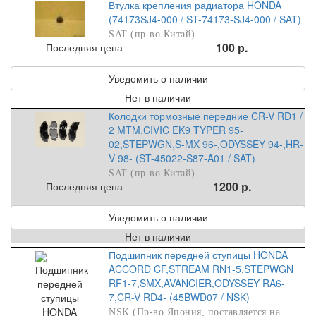
Втулка крепления радиатора HONDA
(74173SJ4-000 / ST-74173-SJ4-000 / SAT)
SAT (пр-во Китай)
100 р.
Последняя цена
Уведомить о наличии
Нет в наличии
Колодки тормозные передние CR-V RD1 /
2 MTM,CIVIC EK9 TYPER 95-
02,STEPWGN,S-MX 96-,ODYSSEY 94-,HR-
V 98- (ST-45022-S87-A01 / SAT)
SAT (пр-во Китай)
1200 р.
Последняя цена
Уведомить о наличии
Нет в наличии
Подшипник передней ступицы HONDA
ACCORD CF,STREAM RN1-5,STEPWGN
RF1-7,SMX,AVANCIER,ODYSSEY RA6-
7,CR-V RD4- (45BWD07 / NSK)
NSK (Пр-во Япония, поставляется на