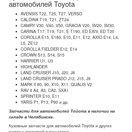
автомобилей Toyota
AVENSIS T22, T25, T27, VERSO
CALDINA T19, T21, ZT24
CAMRY V30, V40, V50, GRACIA V20, SV20, SV30,
CARINA T17, T19, T21, E T190, ED EXIV, ED T20
COROLLA E15, E180, E10, E11, E12, AXIO E14, L4,
L5, ZE12
COROLLA FIELDER E12, E14
CROWN S13, S14, S15
HARRIER U1, U3
HIGHLANDER
LAND CRUISER J10, J20, J8
LAND CRUISER PRADO J12, J15, J9
MARK II 80, 90, X10, X11, QUALIS V2
RAV 4 A4, A3, CA2, SXA1
SPRINTER E10, E11
YARIS P1, P13, P90 и др.
Запчасти для автомобилей Тойота в наличии на
складе в Челябинске.
Кузовные запчасти для автомобилей Toyota и других
марок с доставкой в ваш город.